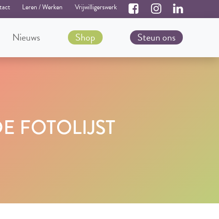
tact
Leren / Werken
Vrijwilligerswerk
Nieuws
Shop
Steun ons
E FOTOLIJST