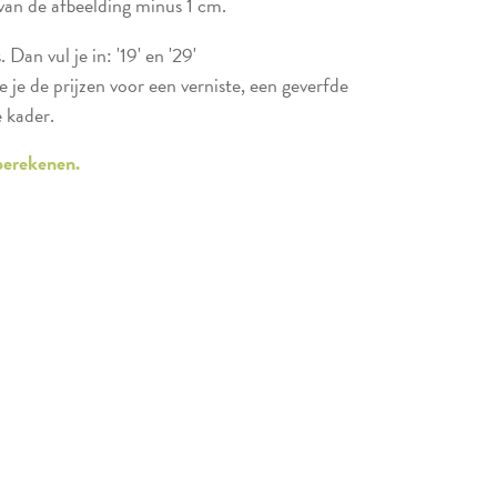
van de afbeelding minus 1 cm.
 Dan vul je in: '19' en '29'
e je de prijzen voor een verniste, een geverfde
 kader.
 berekenen.