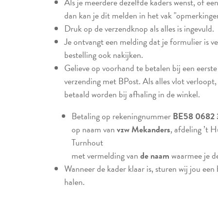
Als je meerdere dezelfde kaders wenst, of een
dan kan je dit melden in het vak "opmerkingen
Druk op de verzendknop als alles is ingevuld.
Je ontvangt een melding dat je formulier is v
bestelling ook nakijken.
Gelieve op voorhand te betalen bij een eerste
verzending met BPost. Als alles vlot verloopt
betaald worden bij afhaling in de winkel.
Betaling op rekeningnummer
BE58 0682 
op naam van
vzw Mekanders
, afdeling ’t
Turnhout
met vermelding van
de naam
waarmee je de 
Wanneer de kader klaar is, sturen wij jou een 
halen.