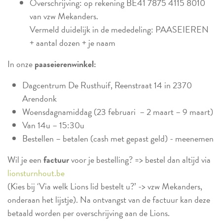
Overschrijving: op rekening BE41 7875 4115 8010
van vzw Mekanders.
Vermeld duidelijk in de mededeling: PAASEIEREN
+ aantal dozen + je naam
In onze
paaseierenwinkel:
Dagcentrum De Rusthuif, Reenstraat 14 in 2370
Arendonk
Woensdagnamiddag (23 februari – 2 maart – 9 maart)
Van 14u – 15:30u
Bestellen – betalen (cash met gepast geld) - meenemen
Wil je een
factuur
voor je bestelling? => bestel dan altijd via
lionsturnhout.be
(Kies bij ‘Via welk Lions lid bestelt u?’ -> vzw Mekanders,
onderaan het lijstje). Na ontvangst van de factuur kan deze
betaald worden per overschrijving aan de Lions.