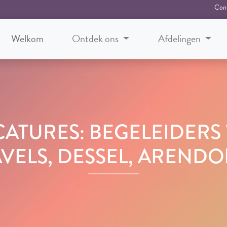
Con
Welkom
Ontdek ons
Afdelingen
ACATURES: BEGELEIDE
VELS, DESSEL, AREND