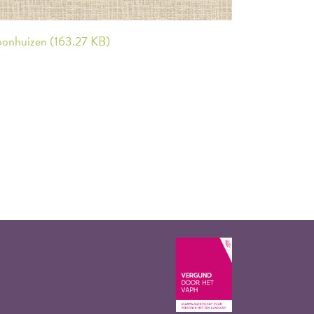
woonhuizen (163.27 KB)