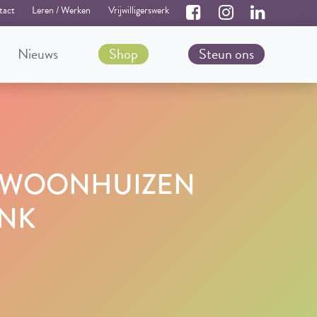
tact
Leren / Werken
Vrijwilligerswerk
Nieuws
Shop
Steun ons
RS WOONHUIZEN
ONK