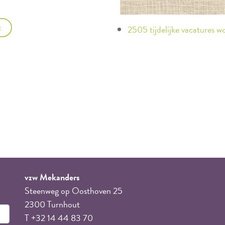
t
2505 tijdelijke vacatures 
vzw Mekanders
Steenweg op Oosthoven 25
2300 Turnhout
T +32 14 44 83 70