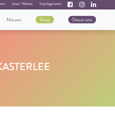
tact
Leren / Werken
Vrijwilligerswerk
Nieuws
Shop
Steun ons
KASTERLEE