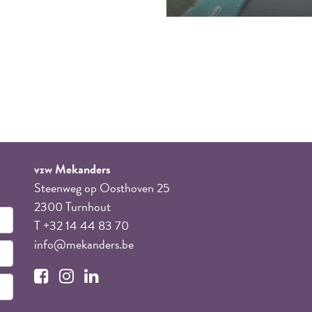
vzw Mekanders
Steenweg op Oosthoven 25
2300 Turnhout
T +32 14 44 83 70
info@mekanders.be