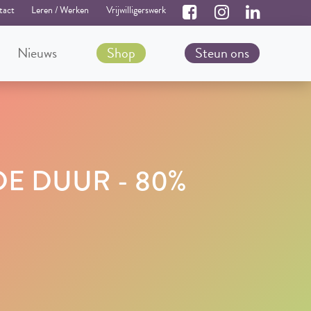
tact
Leren / Werken
Vrijwilligerswerk
Nieuws
Shop
Steun ons
DE DUUR - 80%