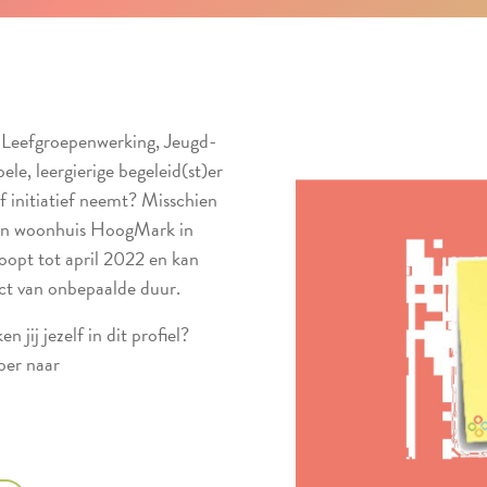
 Leefgroepenwerking, Jeugd-
le, leergierige begeleid(st)er
lf initiatief neemt? Misschien
a in woonhuis HoogMark in
oopt tot april 2022 en kan
ct van onbepaalde duur.
jij jezelf in dit profiel?
ber naar