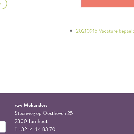
t
20210915 Vacature bepaal
vzw Mekanders
Steenweg op Oosthoven 25
2300 Turnhout
T +32 14 44 83 70