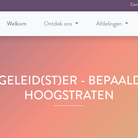
Con
Welkom
Ontdek ons
Afdelingen
ELEID(ST)ER - BEPAAL
HOOGSTRATEN