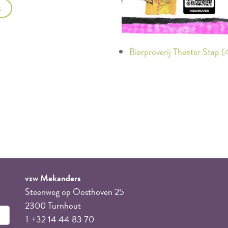
t
Bierproverij Theater Stap 
vzw Mekanders
Steenweg op Oosthoven 25
2300 Turnhout
T +32 14 44 83 70