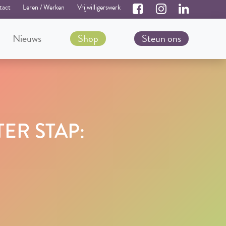
tact
Leren / Werken
Vrijwilligerswerk
Nieuws
Shop
Steun ons
ER STAP: