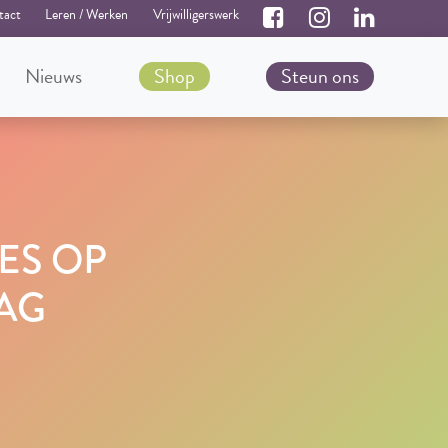
tact
Leren / Werken
Vrijwilligerswerk
Nieuws
Shop
Steun ons
JES OP
AG