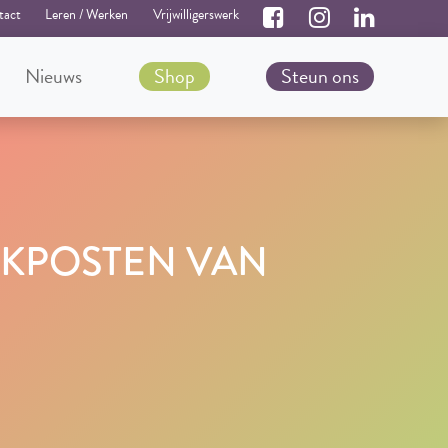
tact
Leren / Werken
Vrijwilligerswerk
Nieuws
Shop
Steun ons
KPOSTEN VAN