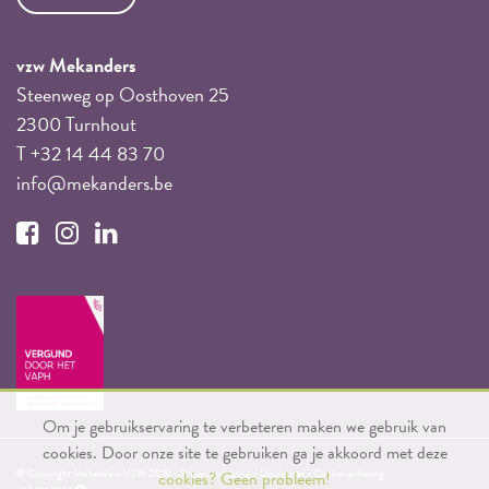
vzw Mekanders
Steenweg op Oosthoven 25
2300 Turnhout
T +32 14 44 83 70
info@mekanders.be
Om je gebruikservaring te verbeteren maken we gebruik van
cookies. Door onze site te gebruiken ga je akkoord met deze
© Copyright Mekanders VZW 2026 -
Privacyverklaring
-
Disclaimer
-
Cookieverklaring
cookies?
Geen probleem!
website door