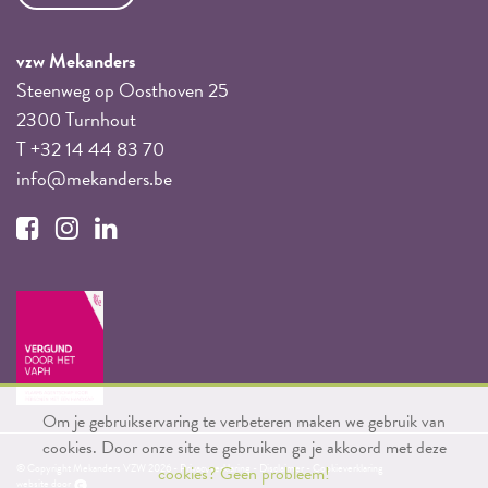
vzw Mekanders
Steenweg op Oosthoven 25
2300 Turnhout
T +32 14 44 83 70
info@mekanders.be
Om je gebruikservaring te verbeteren maken we gebruik van
cookies. Door onze site te gebruiken ga je akkoord met deze
© Copyright Mekanders VZW 2026 -
Privacyverklaring
-
Disclaimer
-
Cookieverklaring
cookies?
Geen probleem!
website door