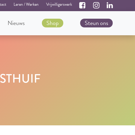
tact
Leren / Werken
Vrijwilligerswerk
Nieuws
Shop
Steun ons
STHUIF