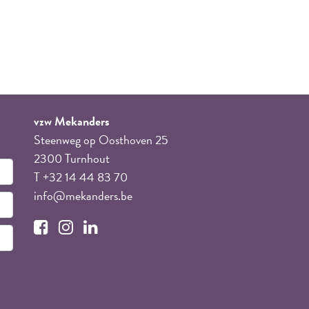
vzw Mekanders
Steenweg op Oosthoven 25
2300 Turnhout
T +32 14 44 83 70
info@mekanders.be