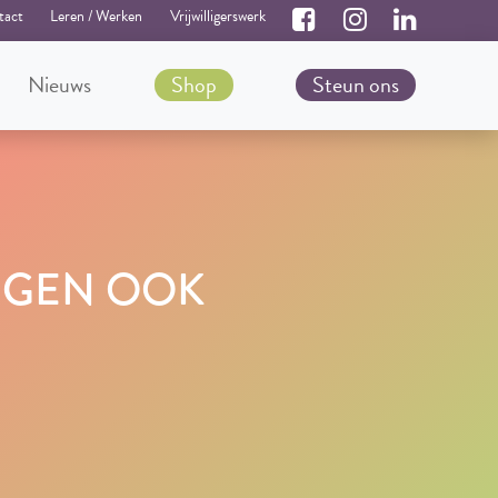
tact
Leren / Werken
Vrijwilligerswerk
Nieuws
Shop
Steun ons
IJGEN OOK