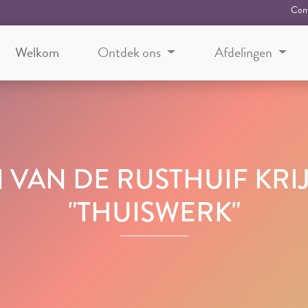
Con
Welkom
Ontdek ons
Afdelingen
 VAN DE RUSTHUIF KR
"THUISWERK"