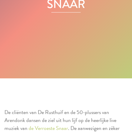
SNAAR
De cliënten van De Rusthuif en de 50-plussers van
Arendonk dansen de ziel uit hun lijf op de heerlijke live
muziek van
de Verroeste Snaar
. De aanwezigen en zéker