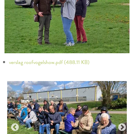
verslag roofvogelshow.pdf (488.11 KB)