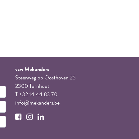
vzw Mekanders
Steenweg op Oosthoven 25
2300 Turnhout
T +32 14 44 83 70
info@mekanders.be