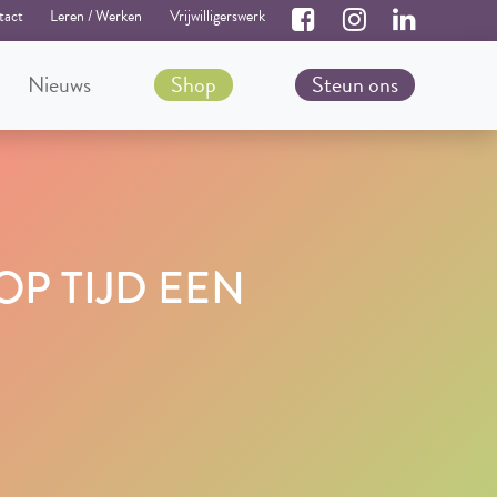
tact
Leren / Werken
Vrijwilligerswerk
Nieuws
Shop
Steun ons
OP TIJD EEN