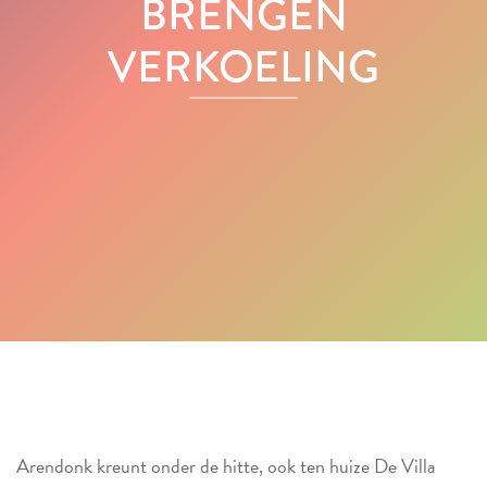
BRENGEN
VERKOELING
Arendonk kreunt onder de hitte, ook ten huize De Villa