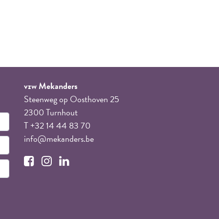
vzw Mekanders
Steenweg op Oosthoven 25
2300 Turnhout
T +32 14 44 83 70
info@mekanders.be