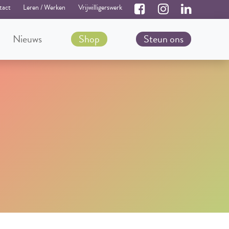
tact
Leren / Werken
Vrijwilligerswerk
Nieuws
Shop
Steun ons