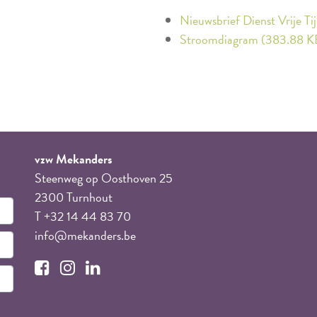
Nieuwsbrief Dienst Vrije T
Stroomdiagram (383.88 K
vzw Mekanders
Steenweg op Oosthoven 25
2300 Turnhout
T +32 14 44 83 70
info@mekanders.be