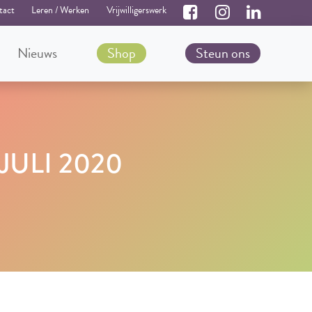
tact
Leren / Werken
Vrijwilligerswerk
Nieuws
Shop
Steun ons
JULI 2020