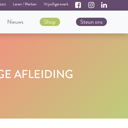
tact
Leren / Werken
Vrijwilligerswerk
Nieuws
Shop
Steun ons
GE AFLEIDING