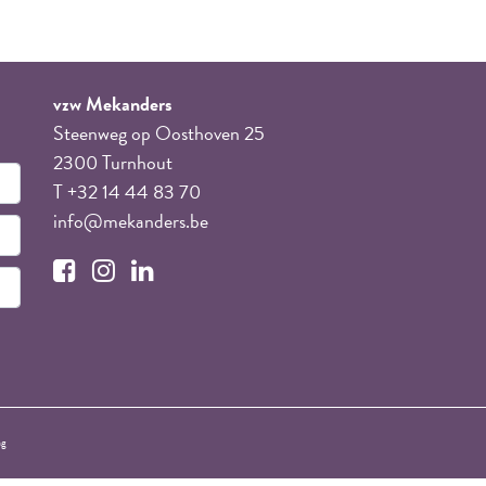
vzw Mekanders
Steenweg op Oosthoven 25
2300 Turnhout
T +32 14 44 83 70
info@mekanders.be
ng