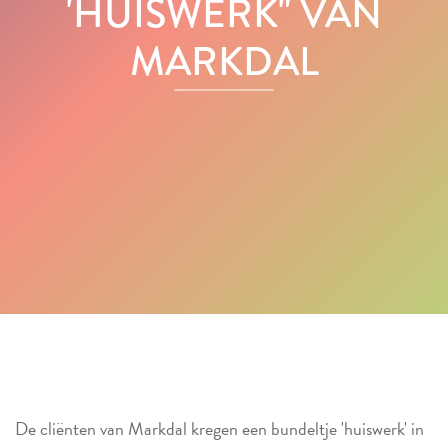
'HUISWERK" VAN
MARKDAL
De cliënten van Markdal kregen een bundeltje 'huiswerk' in