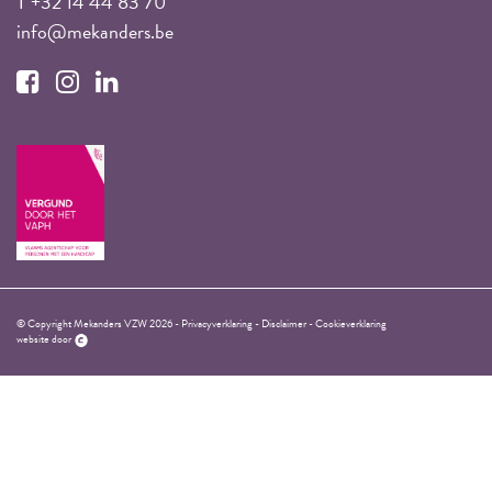
T +32 14 44 83 70
info@mekanders.be
© Copyright Mekanders VZW 2026 -
Privacyverklaring
-
Disclaimer
-
Cookieverklaring
website door