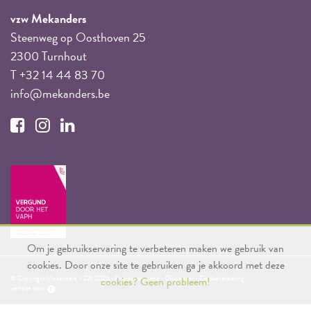
vzw Mekanders
Steenweg op Oosthoven 25
2300 Turnhout
T +32 14 44 83 70
info@mekanders.be
Om je gebruikservaring te verbeteren maken we gebruik van
cookies. Door onze site te gebruiken ga je akkoord met deze
© Copyright Mekanders VZW 2026 -
Privacyverklaring
-
Disclaimer
-
Cookieverklaring
cookies?
Geen probleem!
website door