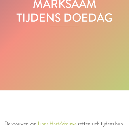
MARKSAAM
TIJDENS DOEDAG
De vrouwen van
Lions HarteVrouwe
zetten zich tijdens hun