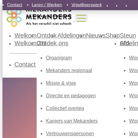
Contact
Leren / Werken
Vrijwilligerswerk
Welkom
Ontdek
Afdelingen
Nieuws
Shop
Steun
ons
ons
Welkom
Ontdek ons
Afdeli
Organigram
Woo
Contact
Leren / Werken
Vrijwilligerswerk
Mekanders regionaal
Woo
Missie & visie
Woo
Directie en pedagogen
Woo
Collectief overleg
Woo
Kanjers van Mekanders
Woo
Vertrouwenspersonen
Woo