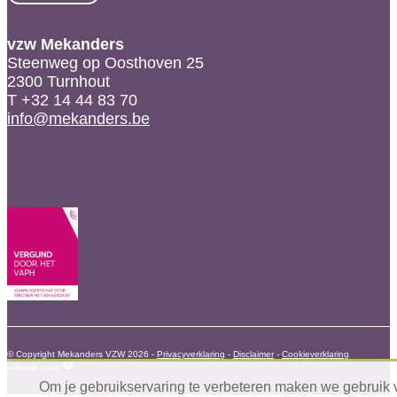
vzw Mekanders
Steenweg op Oosthoven 25
2300 Turnhout
T +32 14 44 83 70
info@mekanders.be
© Copyright Mekanders VZW 2026 -
Privacyverklaring
-
Disclaimer
-
Cookieverklaring
website door
Om je gebruikservaring te verbeteren maken we gebruik 