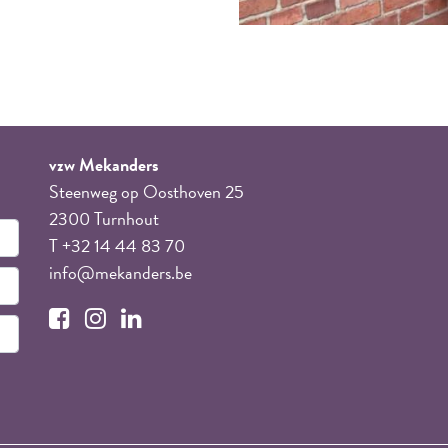
vzw Mekanders
Steenweg op Oosthoven 25
2300 Turnhout
T +32 14 44 83 70
info@mekanders.be