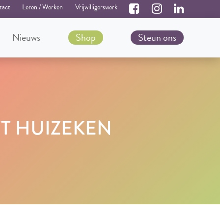
tact
Leren / Werken
Vrijwilligerswerk
Nieuws
Shop
Steun ons
'T HUIZEKEN